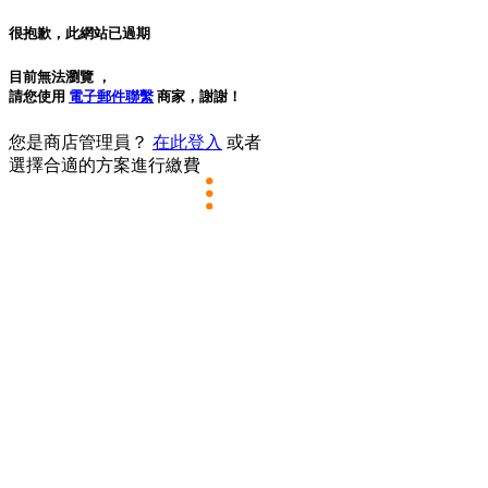
很抱歉，此網站已過期
目前無法瀏覽
，
請您使用
電子郵件聯繫
商家，謝謝！
您是商店管理員？
在此登入
或者
選擇合適的方案進行繳費